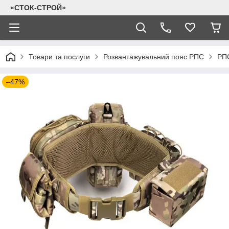
«СТОК-СТРОЙ»
Товари та послуги
Розвантажувальний пояс РПС
РПС
–47%