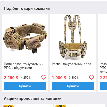
Подібні товари компанії
Пояс розвантажувальний
Розвантажувальний пояс
Розв
РПС з підсумками
РПС 
муль
2 250
1 900
2 3
₴
₴
4 250 ₴
3 400 ₴
Купити
Купити
Акційні пропозиції та новинки
–47%
–46%