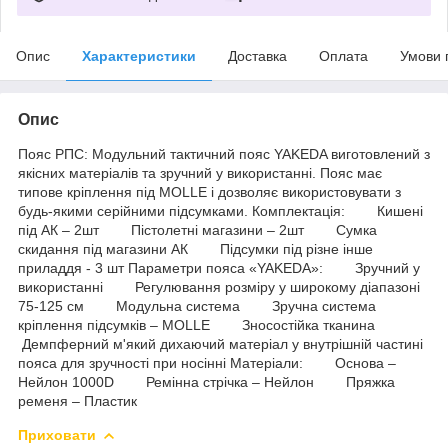
Опис
Характеристики
Доставка
Оплата
Умови 
Опис
Пояс РПС: Модульний тактичний пояс YAKEDA виготовлений з
якісних матеріалів та зручний у використанні. Пояс має
типове кріплення під MOLLE і дозволяє використовувати з
будь-якими серійними підсумками. Комплектація: Кишені
під АК – 2шт Пістолетні магазини – 2шт Сумка
скидання під магазини АК Підсумки під різне інше
приладдя - 3 шт Параметри пояса «YAKEDA»: Зручний у
використанні Регулювання розміру у широкому діапазоні
75-125 см Модульна система Зручна система
кріплення підсумків – MOLLE Зносостійка тканина
Демпферний м'який дихаючий матеріал у внутрішній частині
пояса для зручності при носінні Матеріали: Основа –
Нейлон 1000D Ремінна стрічка – Нейлон Пряжка
ременя – Пластик
Приховати