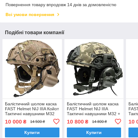
Повернення товару впродовж 14 днів за домовленістю
Всі умови повернення
Подібні товари компанії
Балістичний шолом каска
Балістичний шолом каска
Балі
FAST Helmet NIJ IIIA Койот
FAST Helmet NIJ IIIA
FAST
Тактичні навушники M32
Тактичні навушники M32 +
Такт
Ліхтарик
10 000
10 800
10 
₴
₴
14 500 ₴
14 800 ₴
Купити
Купити