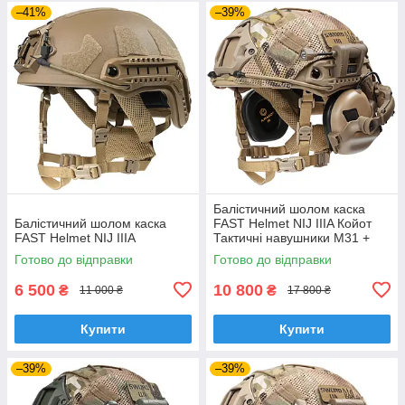
–41%
–39%
Балістичний шолом каска
Балістичний шолом каска
FAST Helmet NIJ IIIA Койот
FAST Helmet NIJ IIIA
Тактичні навушники M31 +
Ліхтарик
Готово до відправки
Готово до відправки
6 500
10 800
₴
₴
11 000 ₴
17 800 ₴
Купити
Купити
–39%
–39%