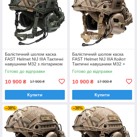
Балістичний шолом каска
Балістичний шолом каска
FAST Helmet NIJ IIIA Тактичні
FAST Helmet NIJ IIIA Койот
навушники M32 з ліхтариком
Тактичні навушники M32 +
Ліхтарик
Готово до відправки
Готово до відправки
10 900
10 900
₴
₴
17 900 ₴
17 900 ₴
Купити
Купити
–38%
–38%