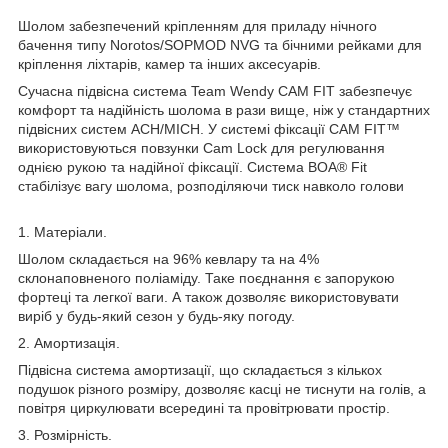
Шолом забезпечений кріпленням для приладу нічного
бачення типу Norotos/SOPMOD NVG та бічними рейками для
кріплення ліхтарів, камер та інших аксесуарів.
Сучасна підвісна система Team Wendy CAM FIT забезпечує
комфорт та надійність шолома в рази вище, ніж у стандартних
підвісних систем ACH/MICH. У системі фіксації CAM FIT™
використовуються повзунки Cam Lock для регулювання
однією рукою та надійної фіксації. Система BOA® Fit
стабілізує вагу шолома, розподіляючи тиск навколо голови
1. Матеріали.
Шолом складається на 96% кевлару та на 4%
склонаповненого поліаміду. Таке поєднання є запорукою
фортеці та легкої ваги. А також дозволяє використовувати
виріб у будь-який сезон у будь-яку погоду.
2. Амортизація.
Підвісна система амортизації, що складається з кількох
подушок різного розміру, дозволяє касці не тиснути на голів, а
повітря циркулювати всередині та провітрювати простір.
3. Розмірність.