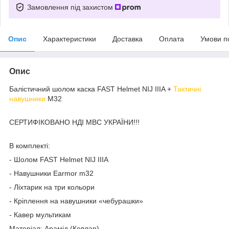
Замовлення під захистом
Опис
Характеристики
Доставка
Оплата
Умови п
Опис
Балістичний шолом каска FAST Helmet NIJ IIIA +
Тактичні
навушники
M32
СЕРТИФІКОВАНО НДІ МВС УКРАЇНИ!!!
В комплекті:
- Шолом FAST Helmet NIJ IIIA
- Навушники Earmor m32
- Ліхтарик на три кольори
- Кріплення на навушники «чебурашки»
- Кавер мультикам
Матеріал: Арамід (Кевлар)