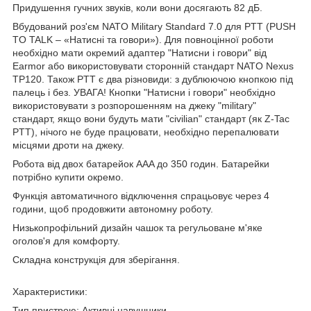
Придушення гучних звуків, коли вони досягають 82 дБ.
Вбудований роз'єм NATO Military Standard 7.0 для PTT (PUSH
TO TALK – «Натисні та говори»). Для повноцінної роботи
необхідно мати окремий адаптер "Натисни і говори" від
Earmor або використовувати сторонній стандарт NATO Nexus
TP120. Також PTT є два різновиди: з дублюючою кнопкою під
палець і без. УВАГА! Кнопки "Натисни і говори" необхідно
використовувати з розпорошенням на джеку "military"
стандарт, якщо вони будуть мати "civilian" стандарт (як Z-Tac
PTT), нічого не буде працювати, необхідно перепалювати
місцями дроти на джеку.
Робота від двох батарейок AAA до 350 годин. Батарейки
потрібно купити окремо.
Функція автоматичного відключення спрацьовує через 4
години, щоб продовжити автономну роботу.
Низькопрофільний дизайн чашок та регульоване м'яке
оголов'я для комфорту.
Складна конструкція для зберігання.
Характеристики:
Тип пристрою: Активні навушники