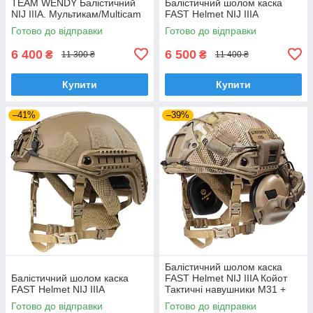
TEAM WENDY Балістичний
Балістичний шолом каска
NIJ IIIA. Мультикам/Multicam
FAST Helmet NIJ IIIA
Готово до відправки
Готово до відправки
6 400
6 500
₴
₴
11 300 ₴
11 400 ₴
Купити
Купити
–41%
–39%
Балістичний шолом каска
Балістичний шолом каска
FAST Helmet NIJ IIIA Койот
FAST Helmet NIJ IIIA
Тактичні навушники M31 +
Ліхтарик
Готово до відправки
Готово до відправки