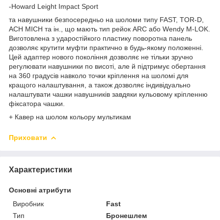
-Howard Leight Impact Sport
та навушники безпосередньо на шоломи типу FAST, TOR-D,
ACH MICH та ін., що мають тип рейок ARC або Wendy M-LOK.
Виготовлена ​​з ударостійкого пластику поворотна панель
дозволяє крутити муфти практично в будь-якому положенні.
Цей адаптер нового покоління дозволяє не тільки зручно
регулювати навушники по висоті, але й підтримує обертання
на 360 градусів навколо точки кріплення на шоломі для
кращого налаштування, а також дозволяє індивідуально
налаштувати чашки навушників завдяки кульовому кріпленню
фіксатора чашки.
+ Кавер на шолом кольору мультикам
Приховати
Характеристики
Основні атрибути
Виробник
Fast
Тип
Бронешлем