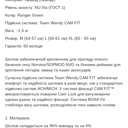
Рівень захисту: NIJ IIIa (ГОСТ 1)
Колір: Ranger Green
Підвісна система: Team Wendy CAM FIT
Вага: ~1,5 кг
Розмір: M (54-57 см) L (56-61 см) XL (60 - 65 см)
Гарантія; 60 місяців
Шолом забезпечений кріпленням для приладу нічного
бачення типу Norotos/SOPMOD NVG та бічними рейками для
кріплення ліхтарів, камер та інших аксесуарів.
Сучасна підвісна система Team Wendy CAM FIT забезпечує
комфорт та надійність шолома в рази вище, ніж у стандартних
підвісних систем ACH/MICH. У системі фіксації CAM FIT™
використовуються повзунки Cam Lock для регулювання
однією рукою та надійної фіксації. Система BOA® Fit
стабілізує вагу шолома, розподіляючи тиск навколо голови
1. Матеріали.
Шолом складається на 96% кевлару та на 4%