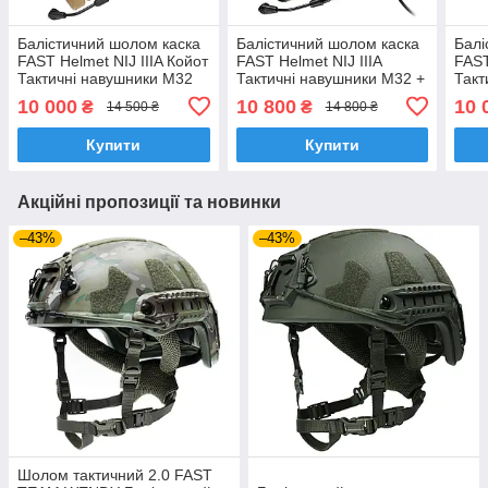
Балістичний шолом каска
Балістичний шолом каска
Балі
FAST Helmet NIJ IIIA Койот
FAST Helmet NIJ IIIA
FAST
Тактичні навушники M32
Тактичні навушники M32 +
Такт
Ліхтарик
10 000
10 800
10 
₴
₴
14 500 ₴
14 800 ₴
Купити
Купити
Акційні пропозиції та новинки
–43%
–43%
Шолом тактичний 2.0 FAST