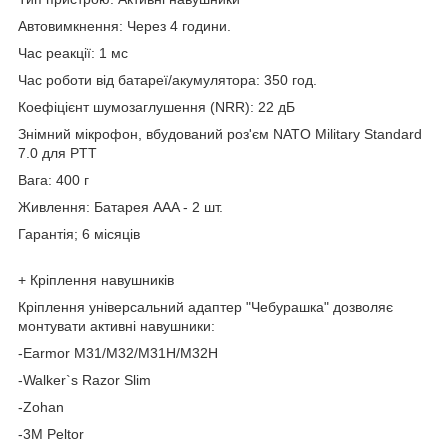
Автовимкнення: Через 4 години.
Час реакції: 1 мс
Час роботи від батареї/акумулятора: 350 год.
Коефіцієнт шумозаглушення (NRR): 22 дБ
Знімний мікрофон, вбудований роз'єм NATO Military Standard
7.0 для PTT
Вага: 400 г
Живлення: Батарея AAA - 2 шт.
Гарантія; 6 місяців
+ Кріплення навушників
Кріплення універсальний адаптер "Чебурашка" дозволяє
монтувати активні навушники:
-Earmor M31/M32/M31H/M32H
-Walker`s Razor Slim
-Zohan
-3M Peltor