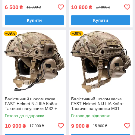
6 500
10 800
₴
₴
11 000 ₴
17 800 ₴
Купити
Купити
–39%
–38%
Балістичний шолом каска
Балістичний шолом каска
FAST Helmet NIJ IIIA Койот
FAST Helmet NIJ IIIA Койот
Тактичні навушники M32 +
Тактичні навушники M31
Ліхтарик
Готово до відправки
Готово до відправки
10 900
9 900
₴
₴
17 900 ₴
15 900 ₴