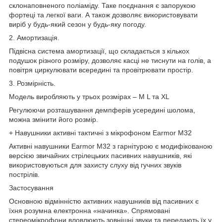
склонаповненого поліаміду. Таке поєднання є запорукою
фортеці та легкої ваги. А також дозволяє використовувати
виріб у будь-який сезон у будь-яку погоду.
2. Амортизація.
Підвісна система амортизації, що складається з кількох
подушок різного розміру, дозволяє касці не тиснути на голів, а
повітря циркулювати всередині та провітрювати простір.
3. Розмірність.
Модель виробляють у трьох розмірах – M L та XL
Регулюючи розташування демпферів усередині шолома,
можна змінити його розмір.
+ Навушники активні тактичні з мікрофоном Earmor M32
Активні навушники Earmor M32 з гарнітурою є модифікованою
версією звичайних стрілецьких пасивних навушників, які
використовуються для захисту слуху від гучних звуків
пострілів.
Застосування
Основною відмінністю активних навушників від пасивних є
їхня розумна електронна «начинка». Спрямовані
стереомікрофони вловлюють зовнішні звуки та передають їх у