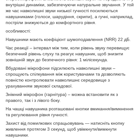
внутрішні динаміки, забезпечуючи натуральне звучання. У той
же час навколишні звуки низької гучності посилюються
навушниками (голоси, шарудіння, скрипи), а гучні, наприклад,
постріли знижуються до комфортного рівня.
особливості:
Навушники мають коефіцієнт шумоподавлення (NRR) 22 дБ.
Час реакції – інтервал між тим, коли рівень звуку перевищує
безпечний рівень слуху та реагує навушник, щоб знизити
зовнішній звук до безпечного рівня: 1 мілісекунда.
Вбудовані мікрофони підсилюють навколишні звуки –
спрощують спілкування між користувачами та дозволяють
повністю контролювати навколишнє середовище з
урахуванням звукової складової.
Знімний мікрофон (гарнітура) – можна встановити як з
правого, так і з лівого боку.
На чашці навушника розташовані кнопки вмикання/вимкнення
та регулювання рівня гучності.
Захист від помилкових спрацьовувань — натисніть кнопку
живлення протягом 3 секунд, щоб увімкнути/вимкнути
навушники.